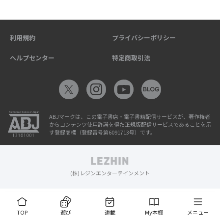
利用規約
プライバシーポリシー
ヘルプセンター
特定商取引法
ABJマークは、この電子書店・電子書籍配信サービスが、著作権者
からコンテンツ使用許諾を得た正規版配信サービスであることを示
す登録商標（登録番号第6091713号）です。
(株)レジンエンターテインメント
TOP
遊び
連載
My本棚
メニュー