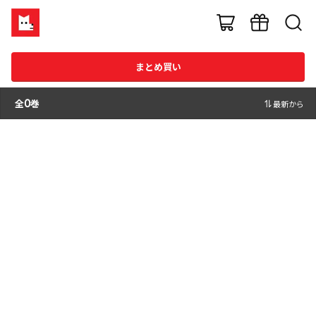
まとめ買い
全
0
巻
最新から