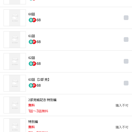
60話
68
61話
68
62話
68
63話 【2部 完】
68
2部完結記念 特別編
無料
購入不可
1
話〜
3
話無料
特別編
無料
購入不可