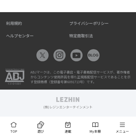
利用規約
プライバシーポリシー
ヘルプセンター
特定商取引法
ABJマークは、この電子書店・電子書籍配信サービスが、著作権者
からコンテンツ使用許諾を得た正規版配信サービスであることを示
す登録商標（登録番号第6091713号）です。
(株)レジンエンターテインメント
TOP
遊び
連載
My本棚
メニュー