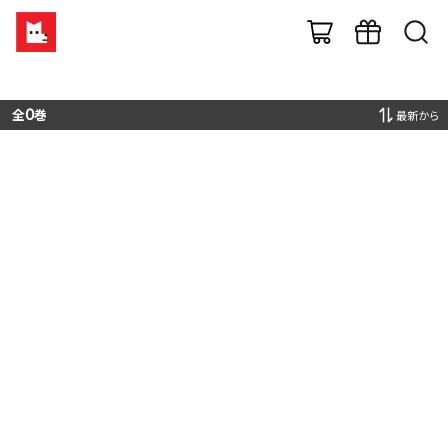
全
0
巻
最新から