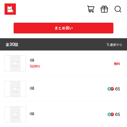
まとめ買い
全
30
話
最新から
1話
無料
1
話無料
2話
65
3話
65