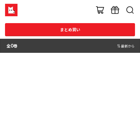
まとめ買い
全
0
巻
最新から