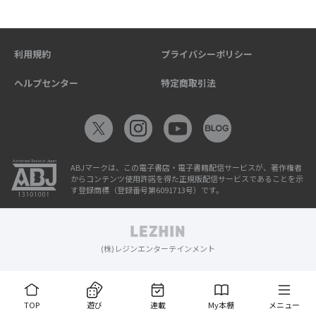
利用規約
プライバシーポリシー
ヘルプセンター
特定商取引法
ABJマークは、この電子書店・電子書籍配信サービスが、著作権者
からコンテンツ使用許諾を得た正規版配信サービスであることを示
す登録商標（登録番号第6091713号）です。
(株)レジンエンターテインメント
TOP
遊び
連載
My本棚
メニュー