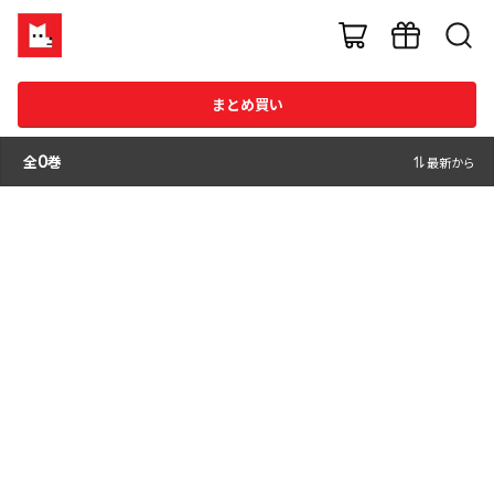
まとめ買い
全
0
巻
最新から