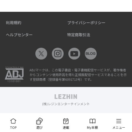
利用規約
プライバシーポリシー
ヘルプセンター
特定商取引法
ABJマークは、この電子書店・電子書籍配信サービスが、著作権者
からコンテンツ使用許諾を得た正規版配信サービスであることを示
す登録商標（登録番号第6091713号）です。
(株)レジンエンターテインメント
TOP
遊び
連載
My本棚
メニュー