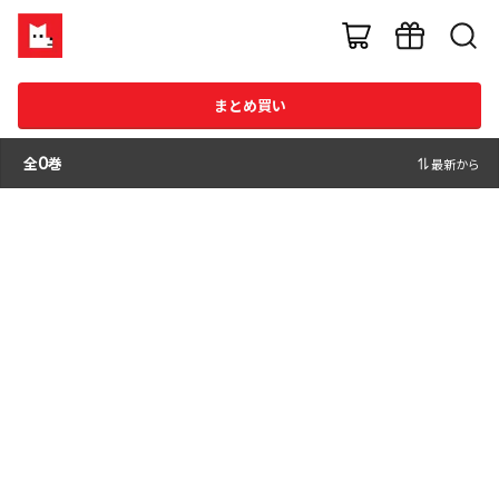
まとめ買い
全
0
巻
最新から