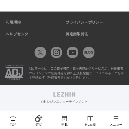
利用規約
プライバシーポリシー
ヘルプセンター
特定商取引法
ABJマークは、この電子書店・電子書籍配信サービスが、著作権者
からコンテンツ使用許諾を得た正規版配信サービスであることを示
す登録商標（登録番号第6091713号）です。
(株)レジンエンターテインメント
TOP
遊び
連載
My本棚
メニュー