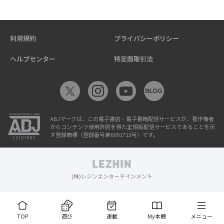
利用規約
プライバシーポリシー
ヘルプセンター
特定商取引法
ABJマークは、この電子書店・電子書籍配信サービスが、著作権者
からコンテンツ使用許諾を得た正規版配信サービスであることを示
す登録商標（登録番号第6091713号）です。
(株)レジンエンターテインメント
TOP
遊び
連載
My本棚
メニュー