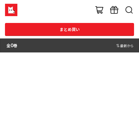
まとめ買い
全
0
巻
最新から