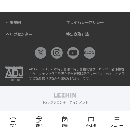
利用規約
プライバシーポリシー
ヘルプセンター
特定商取引法
ABJマークは、この電子書店・電子書籍配信サービスが、著作権者
からコンテンツ使用許諾を得た正規版配信サービスであることを示
す登録商標（登録番号第6091713号）です。
(株)レジンエンターテインメント
TOP
遊び
連載
My本棚
メニュー