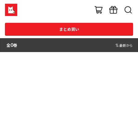
まとめ買い
全
0
巻
最新から