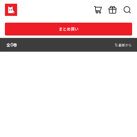
まとめ買い
全
0
巻
最新から