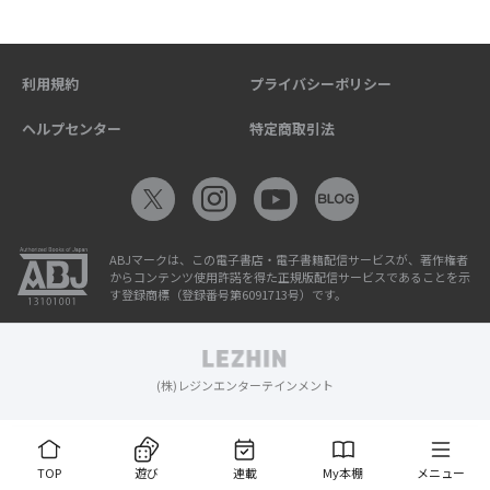
利用規約
プライバシーポリシー
ヘルプセンター
特定商取引法
ABJマークは、この電子書店・電子書籍配信サービスが、著作権者
からコンテンツ使用許諾を得た正規版配信サービスであることを示
す登録商標（登録番号第6091713号）です。
(株)レジンエンターテインメント
TOP
遊び
連載
My本棚
メニュー