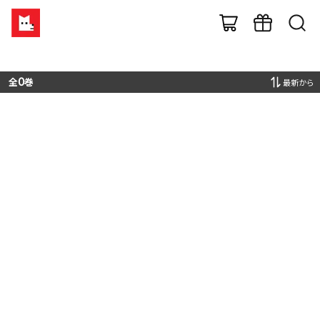
全
0
巻
最新から