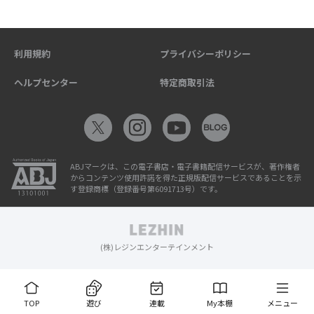
利用規約
プライバシーポリシー
ヘルプセンター
特定商取引法
ABJマークは、この電子書店・電子書籍配信サービスが、著作権者
からコンテンツ使用許諾を得た正規版配信サービスであることを示
す登録商標（登録番号第6091713号）です。
(株)レジンエンターテインメント
TOP
遊び
連載
My本棚
メニュー