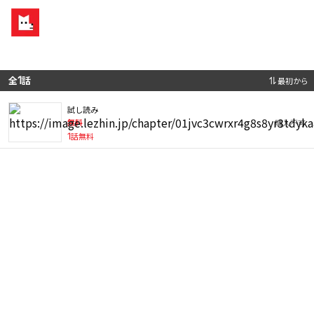
全
1
話
最初から
試し読み
無料
購入不可
1
話無料