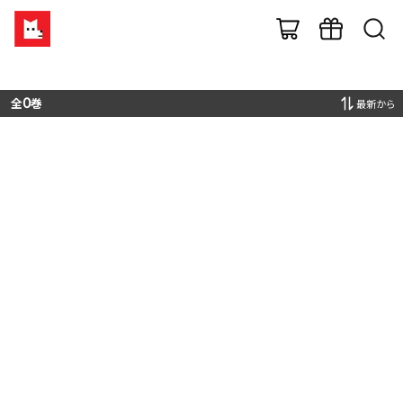
全
0
巻
最新から