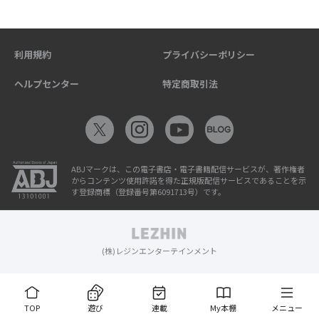
利用規約
プライバシーポリシー
ヘルプセンター
特定商取引法
ABJマークは、この電子書店・電子書籍配信サービスが、著作権者
からコンテンツ使用許諾を得た正規版配信サービスであることを示
す登録商標（登録番号第6091713号）です。
(株)レジンエンターテインメント
TOP
遊び
連載
My本棚
メニュー