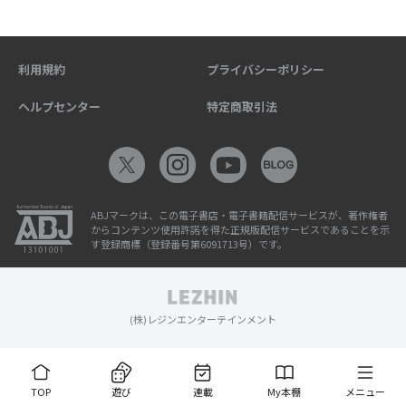
利用規約
プライバシーポリシー
ヘルプセンター
特定商取引法
ABJマークは、この電子書店・電子書籍配信サービスが、著作権者
からコンテンツ使用許諾を得た正規版配信サービスであることを示
す登録商標（登録番号第6091713号）です。
(株)レジンエンターテインメント
TOP
遊び
連載
My本棚
メニュー