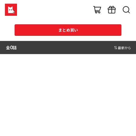
まとめ買い
全
0
話
最新から