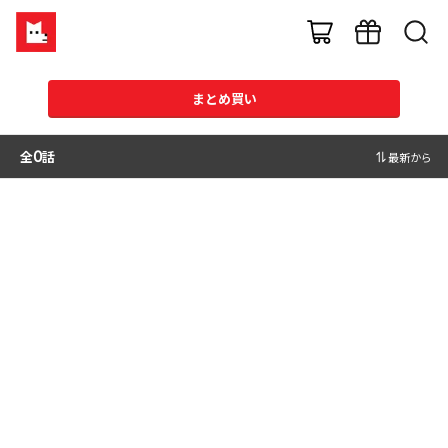
まとめ買い
全
0
話
最新から