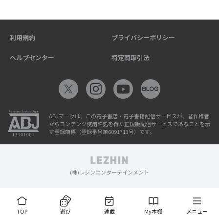
利用規約
プライバシーポリシー
ヘルプセンター
特定商取引法
ABJマークは、この電子書店・電子書籍配信サービスが、著作権者
からコンテンツ使用許諾を得た正規版配信サービスであることを示
す登録商標（登録番号第6091713号）です。
(株)レジンエンターテインメント
TOP
遊び
連載
My本棚
メニュー