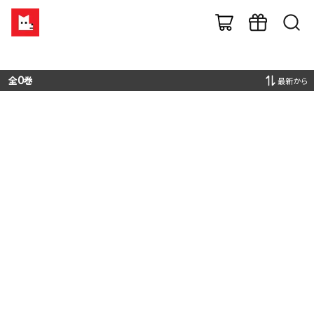
全
0
巻
最新から