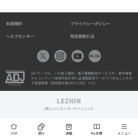
利用規約
プライバシーポリシー
ヘルプセンター
特定商取引法
ABJマークは、この電子書店・電子書籍配信サービスが、著作権者
からコンテンツ使用許諾を得た正規版配信サービスであることを示
す登録商標（登録番号第6091713号）です。
(株)レジンエンターテインメント
TOP
遊び
連載
My本棚
メニュー