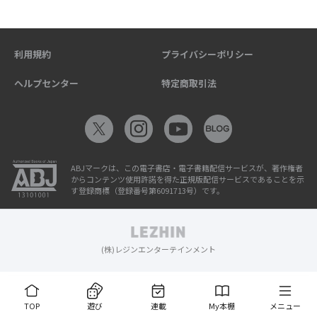
利用規約
プライバシーポリシー
ヘルプセンター
特定商取引法
ABJマークは、この電子書店・電子書籍配信サービスが、著作権者
からコンテンツ使用許諾を得た正規版配信サービスであることを示
す登録商標（登録番号第6091713号）です。
(株)レジンエンターテインメント
TOP
遊び
連載
My本棚
メニュー