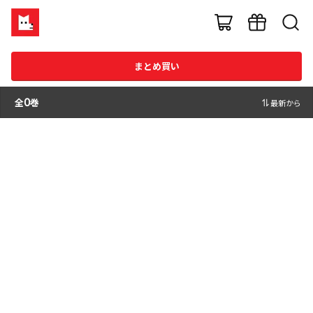
まとめ買い
全
0
巻
最新から