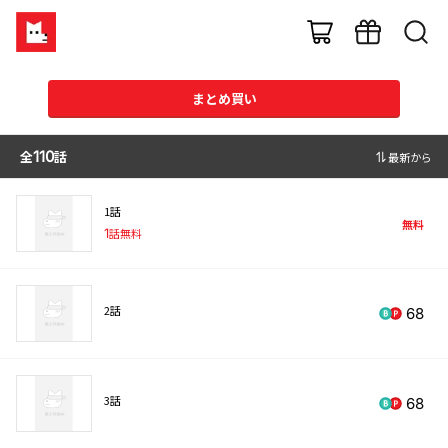
まとめ買い
全
110
話
最新から
1話
無料
1
話無料
2話
68
3話
68