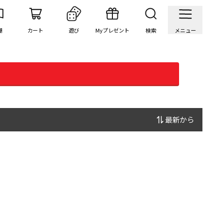
棚
カート
遊び
Myプレゼント
検索
メニュー
最新から