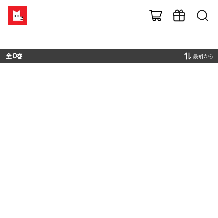
全
0
巻
最新から