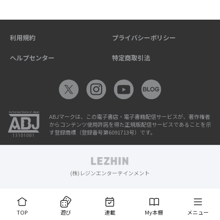
利用規約
プライバシーポリシー
ヘルプセンター
特定商取引法
ABJマークは、この電子書店・電子書籍配信サービスが、著作権者
からコンテンツ使用許諾を得た正規版配信サービスであることを示
す登録商標（登録番号第6091713号）です。
(株)レジンエンターテインメント
TOP
遊び
連載
My本棚
メニュー