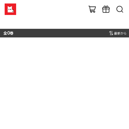
全
0
巻
最新から