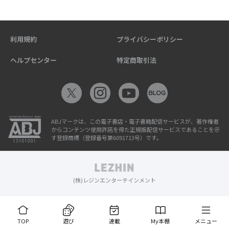
利用規約
プライバシーポリシー
ヘルプセンター
特定商取引法
ABJマークは、この電子書店・電子書籍配信サービスが、著作権者
からコンテンツ使用許諾を得た正規版配信サービスであることを示
す登録商標（登録番号第6091713号）です。
(株)レジンエンターテインメント
TOP
遊び
連載
My本棚
メニュー