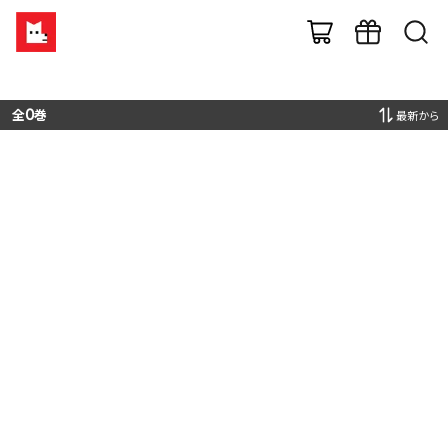
全
0
巻
最新から