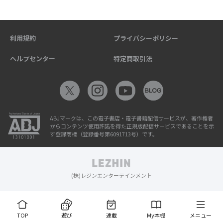
利用規約
プライバシーポリシー
ヘルプセンター
特定商取引法
ABJマークは、この電子書店・電子書籍配信サービスが、著作権者
からコンテンツ使用許諾を得た正規版配信サービスであることを示
す登録商標（登録番号第6091713号）です。
(株)レジンエンターテインメント
TOP
遊び
連載
My本棚
メニュー