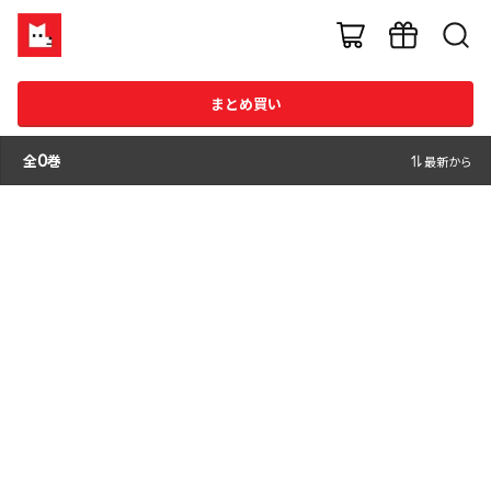
まとめ買い
全
0
巻
最新から