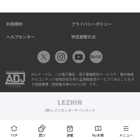
利用規約
プライバシーポリシー
ヘルプセンター
特定商取引法
ABJマークは、この電子書店・電子書籍配信サービスが、著作権者
からコンテンツ使用許諾を得た正規版配信サービスであることを示
す登録商標（登録番号第6091713号）です。
(株)レジンエンターテインメント
TOP
遊び
連載
My本棚
メニュー