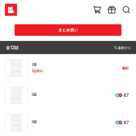
まとめ買い
全
12
話
最新から
1話
無料
1
話無料
2話
67
3話
67