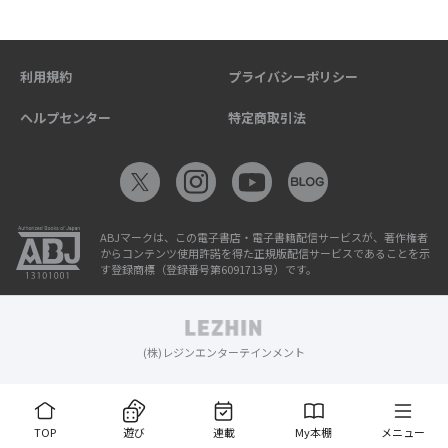
利用規約
プライバシーポリシー
ヘルプセンター
特定商取引法
ABJマークは、この電子書店・電子書籍配信サービスが、著作権者
からコンテンツ使用許諾を得た正規版配信サービスであることを示
す登録商標（登録番号第6091713号）です。
(株)レジンエンターテインメント
TOP
遊び
連載
My本棚
メニュー