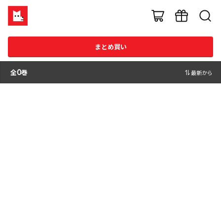
まとめ買い
全
0
巻
最新から