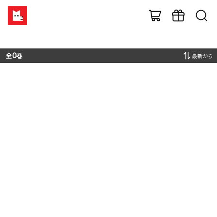
全
0
巻
最新から