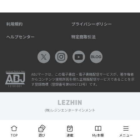
利用規約
プライバシーポリシー
ヘルプセンター
特定商取引法
ABJマークは、この電子書店・電子書籍配信サービスが、著作権者
からコンテンツ使用許諾を得た正規版配信サービスであることを示
す登録商標（登録番号第6091713号）です。
(株)レジンエンターテインメント
TOP
遊び
連載
My本棚
メニュー