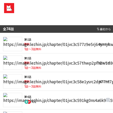
全
74
話
最初から
第1話
無料
購入不可
1
話〜
3
話無料
第2話
無料
購入不可
1
話〜
3
話無料
第3話
無料
購入不可
1
話〜
3
話無料
第4話
102