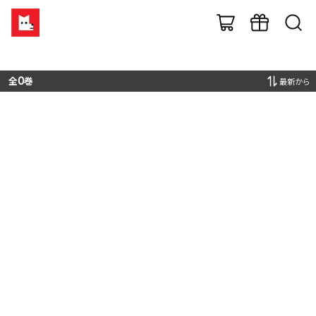
全
0
巻
最新から