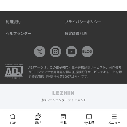
利用規約
プライバシーポリシー
ヘルプセンター
特定商取引法
ABJマークは、この電子書店・電子書籍配信サービスが、著作権者
からコンテンツ使用許諾を得た正規版配信サービスであることを示
す登録商標（登録番号第6091713号）です。
(株)レジンエンターテインメント
TOP
遊び
連載
My本棚
メニュー