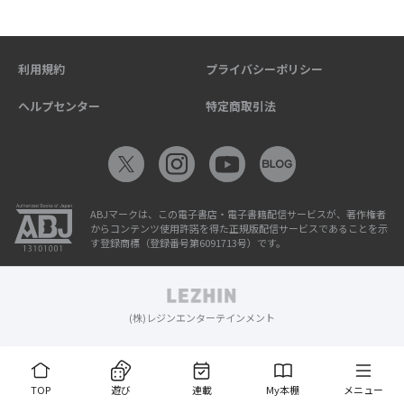
利用規約
プライバシーポリシー
ヘルプセンター
特定商取引法
ABJマークは、この電子書店・電子書籍配信サービスが、著作権者
からコンテンツ使用許諾を得た正規版配信サービスであることを示
す登録商標（登録番号第6091713号）です。
(株)レジンエンターテインメント
TOP
遊び
連載
My本棚
メニュー