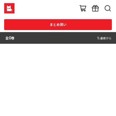
まとめ買い
全
0
巻
最新から