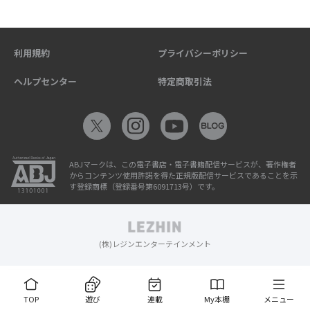
利用規約
プライバシーポリシー
ヘルプセンター
特定商取引法
ABJマークは、この電子書店・電子書籍配信サービスが、著作権者
からコンテンツ使用許諾を得た正規版配信サービスであることを示
す登録商標（登録番号第6091713号）です。
(株)レジンエンターテインメント
TOP
遊び
連載
My本棚
メニュー