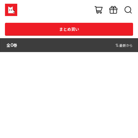
まとめ買い
全
0
巻
最新から