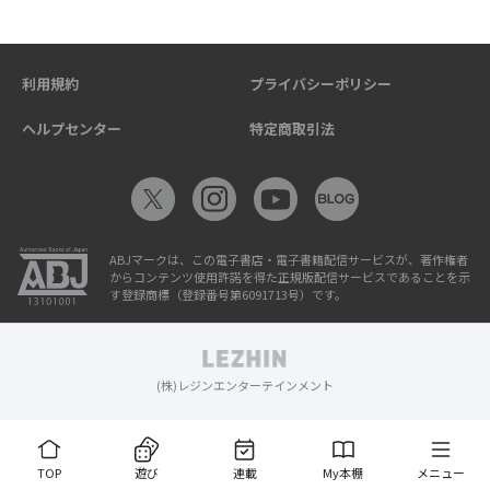
利用規約
プライバシーポリシー
ヘルプセンター
特定商取引法
ABJマークは、この電子書店・電子書籍配信サービスが、著作権者
からコンテンツ使用許諾を得た正規版配信サービスであることを示
す登録商標（登録番号第6091713号）です。
(株)レジンエンターテインメント
TOP
遊び
連載
My本棚
メニュー