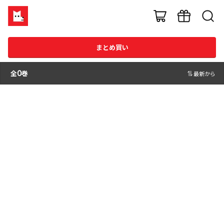
まとめ買い
全
0
巻
最新から