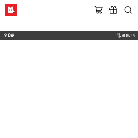
全
0
巻
最新から