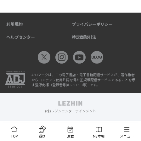
利用規約
プライバシーポリシー
ヘルプセンター
特定商取引法
ABJマークは、この電子書店・電子書籍配信サービスが、著作権者
からコンテンツ使用許諾を得た正規版配信サービスであることを示
す登録商標（登録番号第6091713号）です。
(株)レジンエンターテインメント
TOP
遊び
連載
My本棚
メニュー