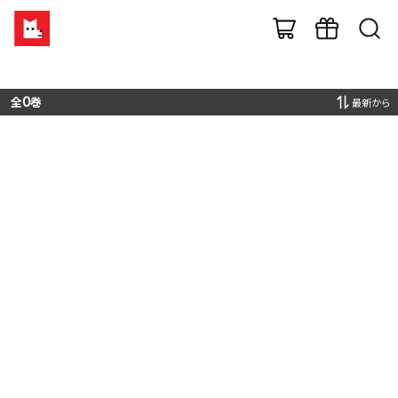
全
0
巻
最新から