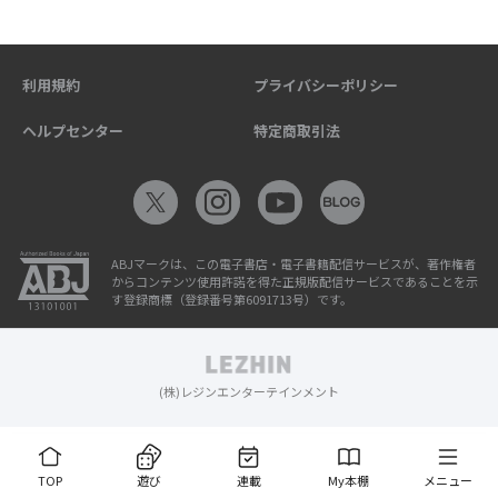
利用規約
プライバシーポリシー
ヘルプセンター
特定商取引法
ABJマークは、この電子書店・電子書籍配信サービスが、著作権者
からコンテンツ使用許諾を得た正規版配信サービスであることを示
す登録商標（登録番号第6091713号）です。
(株)レジンエンターテインメント
TOP
遊び
連載
My本棚
メニュー