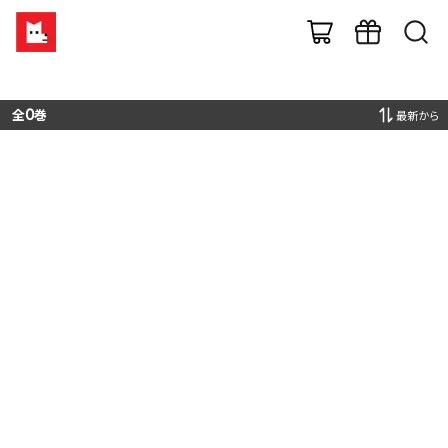
全
0
巻
最新から