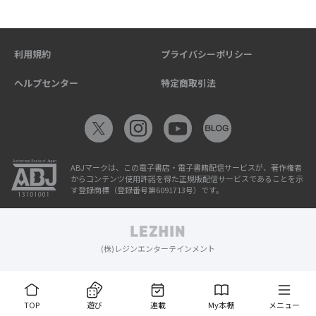
利用規約
プライバシーポリシー
ヘルプセンター
特定商取引法
ABJマークは、この電子書店・電子書籍配信サービスが、著作権者
からコンテンツ使用許諾を得た正規版配信サービスであることを示
す登録商標（登録番号第6091713号）です。
(株)レジンエンターテインメント
TOP
遊び
連載
My本棚
メニュー