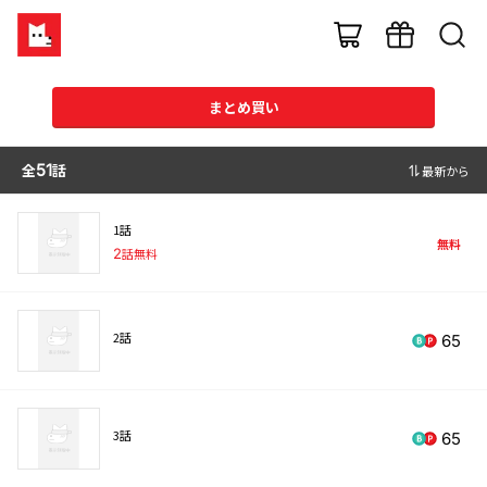
まとめ買い
全
51
話
最新から
1話
無料
2
話無料
2話
65
3話
65