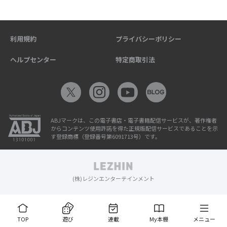
利用規約
プライバシーポリシー
ヘルプセンター
特定商取引法
ABJマークは、この電子書店・電子書籍配信サービスが、著作権者
からコンテンツ使用許諾を得た正規版配信サービスであることを示
す登録商標（登録番号第6091713号）です。
(株)レジンエンターテインメント
TOP
遊び
連載
My本棚
メニュー