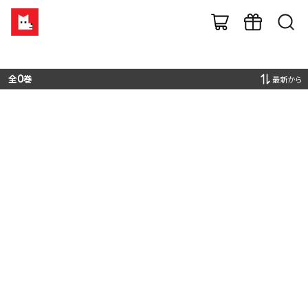
全
0
巻
最新から