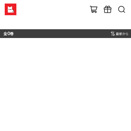
全
0
巻
最新から