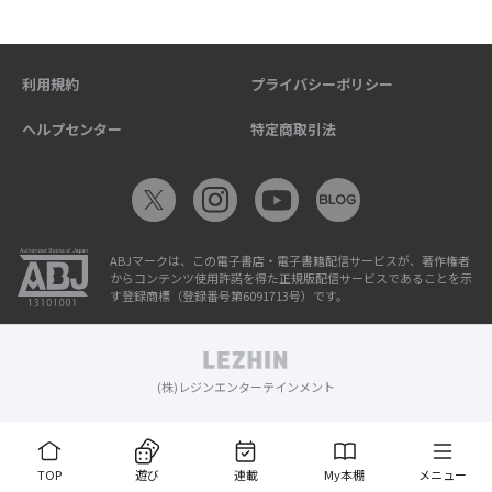
利用規約
プライバシーポリシー
ヘルプセンター
特定商取引法
ABJマークは、この電子書店・電子書籍配信サービスが、著作権者
からコンテンツ使用許諾を得た正規版配信サービスであることを示
す登録商標（登録番号第6091713号）です。
(株)レジンエンターテインメント
TOP
遊び
連載
My本棚
メニュー