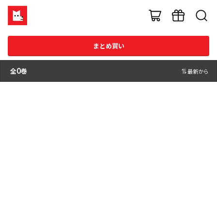
まとめ買い
全
0
巻
最新から