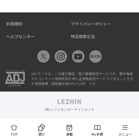
利用規約
プライバシーポリシー
ヘルプセンター
特定商取引法
ABJマークは、この電子書店・電子書籍配信サービスが、著作権者
からコンテンツ使用許諾を得た正規版配信サービスであることを示
す登録商標（登録番号第6091713号）です。
(株)レジンエンターテインメント
TOP
遊び
連載
My本棚
メニュー