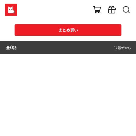
まとめ買い
全
0
話
最新から