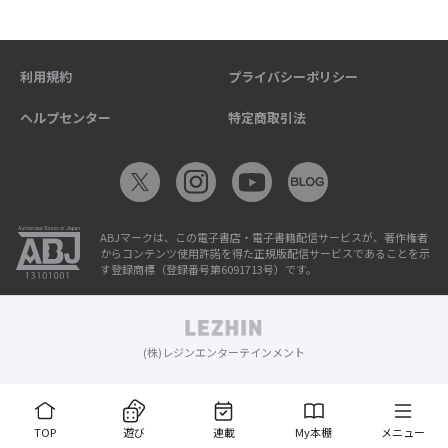
利用規約
プライバシーポリシー
ヘルプセンター
特定商取引法
ABJマークは、この電子書店・電子書籍配信サービスが、著作権者
からコンテンツ使用許諾を得た正規版配信サービスであることを示
す登録商標（登録番号第6091713号）です。
(株)レジンエンターテインメント
TOP
遊び
連載
My本棚
メニュー