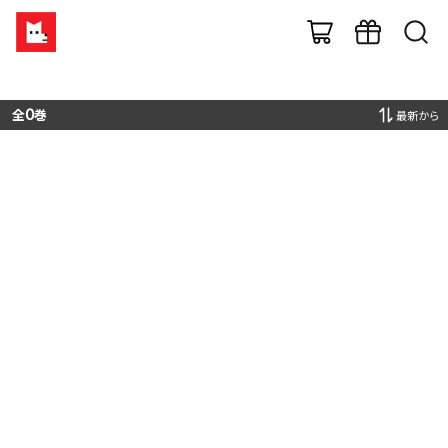
全
0
巻
最新から