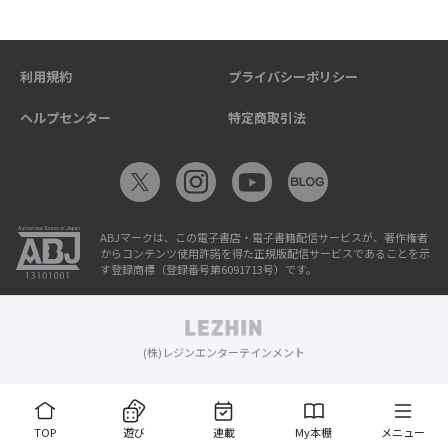
利用規約
プライバシーポリシー
ヘルプセンター
特定商取引法
ABJマークは、この電子書店・電子書籍配信サービスが、著作権者
からコンテンツ使用許諾を得た正規版配信サービスであることを示
す登録商標（登録番号第6091713号）です。
(株)レジンエンターテインメント
TOP
遊び
連載
My本棚
メニュー