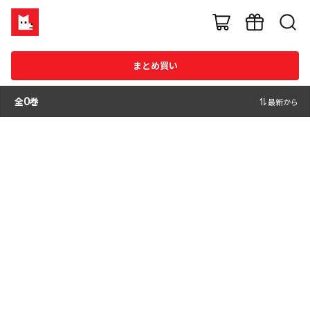
まとめ買い
全
0
巻
最新から