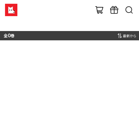
全
0
巻
最新から