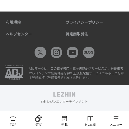
利用規約
プライバシーポリシー
ヘルプセンター
特定商取引法
ABJマークは、この電子書店・電子書籍配信サービスが、著作権者
からコンテンツ使用許諾を得た正規版配信サービスであることを示
す登録商標（登録番号第6091713号）です。
(株)レジンエンターテインメント
TOP
遊び
連載
My本棚
メニュー