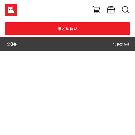
まとめ買い
全
0
巻
最新から