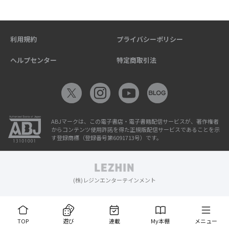
利用規約
プライバシーポリシー
ヘルプセンター
特定商取引法
ABJマークは、この電子書店・電子書籍配信サービスが、著作権者
からコンテンツ使用許諾を得た正規版配信サービスであることを示
す登録商標（登録番号第6091713号）です。
(株)レジンエンターテインメント
TOP
遊び
連載
My本棚
メニュー