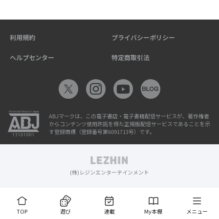
利用規約
プライバシーポリシー
ヘルプセンター
特定商取引法
ABJマークは、この電子書店・電子書籍配信サービスが、著作権者
からコンテンツ使用許諾を得た正規版配信サービスであることを示
す登録商標（登録番号第6091713号）です。
(株)レジンエンターテインメント
TOP
遊び
連載
My本棚
メニュー