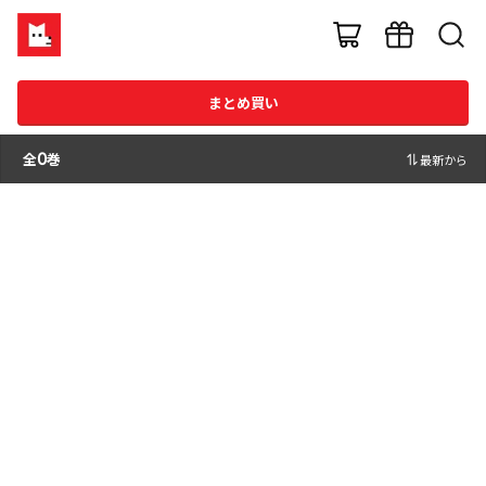
まとめ買い
全
0
巻
最新から