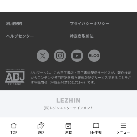
利用規約
プライバシーポリシー
ヘルプセンター
特定商取引法
ABJマークは、この電子書店・電子書籍配信サービスが、著作権者
からコンテンツ使用許諾を得た正規版配信サービスであることを示
す登録商標（登録番号第6091713号）です。
(株)レジンエンターテインメント
TOP
遊び
連載
My本棚
メニュー