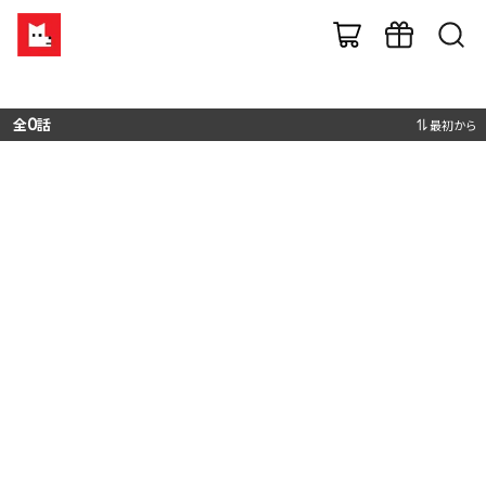
全
0
話
最初から