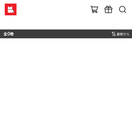
全
0
巻
最新から