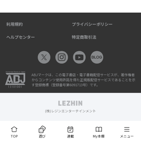
利用規約
プライバシーポリシー
ヘルプセンター
特定商取引法
ABJマークは、この電子書店・電子書籍配信サービスが、著作権者
からコンテンツ使用許諾を得た正規版配信サービスであることを示
す登録商標（登録番号第6091713号）です。
(株)レジンエンターテインメント
TOP
遊び
連載
My本棚
メニュー