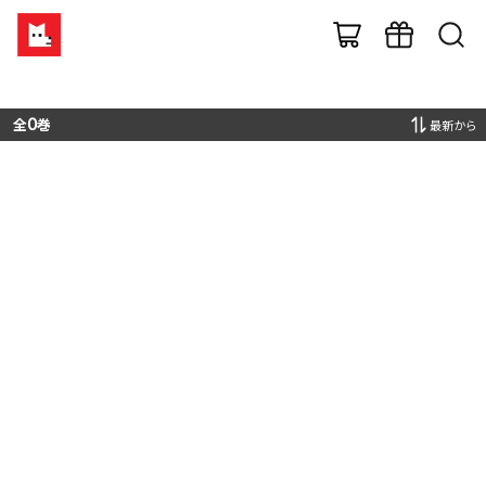
全
0
巻
最新から