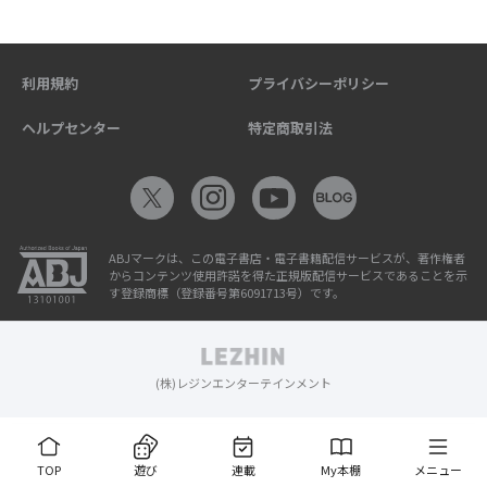
利用規約
プライバシーポリシー
ヘルプセンター
特定商取引法
ABJマークは、この電子書店・電子書籍配信サービスが、著作権者
からコンテンツ使用許諾を得た正規版配信サービスであることを示
す登録商標（登録番号第6091713号）です。
(株)レジンエンターテインメント
TOP
遊び
連載
My本棚
メニュー