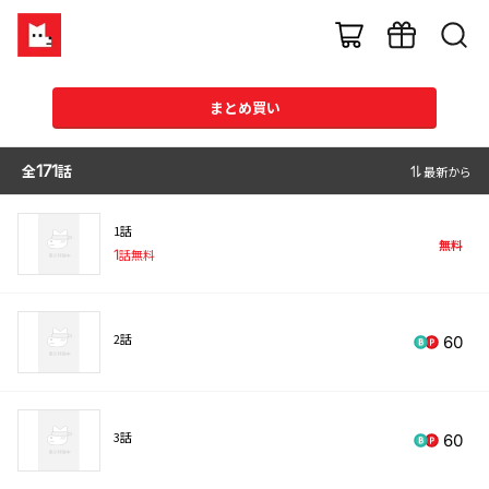
まとめ買い
全
171
話
最新から
1話
無料
1
話無料
2話
60
3話
60