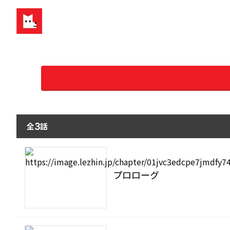
全
話
3
プロローグ