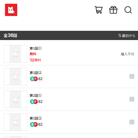
全
36
話
最初から
第1話①
無料
購入不可
1
話無料
第1話②
82
第2話①
82
第2話②
82