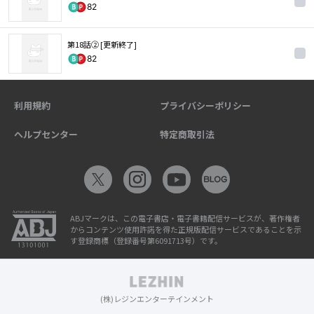
82
第18話② [更新終了]
82
利用規約
プライバシーポリシー
ヘルプセンター
特定商取引法
ABJマークは、この電子書店・電子書籍配信サービスが、著作権者
からコンテンツ使用許諾を得た正規版配信サービスであることを示
す登録商標（登録番号第6091713号）です。
(株)レジンエンターテインメント